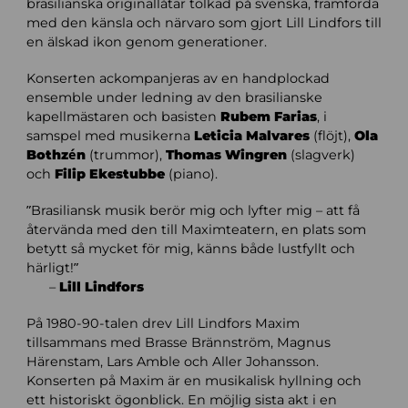
brasilianska originallåtar tolkad på svenska, framförda
med den känsla och närvaro som gjort Lill Lindfors till
en älskad ikon genom generationer.
Konserten ackompanjeras av en handplockad
ensemble under ledning av den brasilianske
kapellmästaren och basisten
Rubem Farias
, i
samspel med musikerna
Leticia Malvares
(flöjt),
Ola
Bothzén
(trummor),
Thomas Wingren
(slagverk)
och
Filip Ekestubbe
(piano).
”Brasiliansk musik berör mig och lyfter mig – att få
återvända med den till Maximteatern, en plats som
betytt så mycket för mig, känns både lustfyllt och
härligt!”
–
Lill Lindfors
På 1980-90-talen drev Lill Lindfors Maxim
tillsammans med Brasse Brännström, Magnus
Härenstam, Lars Amble och Aller Johansson.
Konserten på Maxim är en musikalisk hyllning och
ett historiskt ögonblick. En möjlig sista akt i en