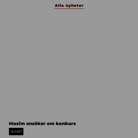
Alla nyheter
_
Maxim ansöker om konkurs
U
9
NYHET
A