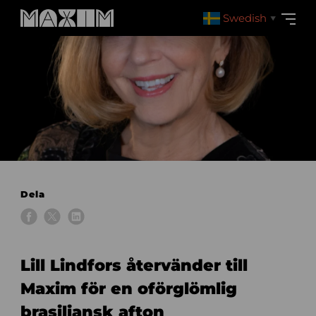
Swedish
▼
Dela
Lill Lindfors återvänder till
Maxim för en oförglömlig
brasiliansk afton