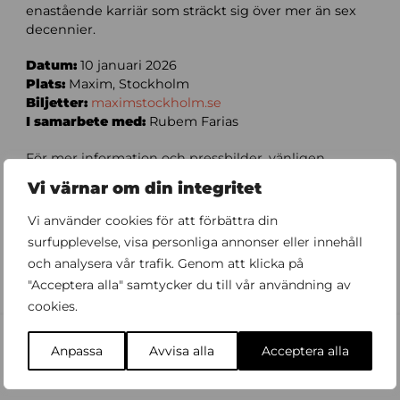
enastående karriär som sträckt sig över mer än sex
decennier.
Datum:
10 januari 2026
Plats:
Maxim, Stockholm
Biljetter:
maximstockholm.se
I samarbete med:
Rubem Farias
För mer information och pressbilder, vänligen
kontakta:
Vi värnar om din integritet
Åsa Veghed
072-24 569 14
Vi använder cookies för att förbättra din
asa.veghed@gmail.com
surfupplevelse, visa personliga annonser eller innehåll
och analysera vår trafik. Genom att klicka på
Foto: Maria Östlin
"Acceptera alla" samtycker du till vår användning av
cookies.
Anpassa
Avvisa alla
Acceptera alla
Fler nyheter