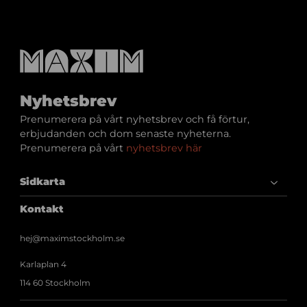
v
b
i
l
d
2
Nyhetsbrev
0
2
Prenumerera på vårt nyhetsbrev och få förtur,
5
erbjudanden och dom senaste nyheterna.
-
Prenumerera på vårt
nyhetsbrev här
0
9
Sidkarta
-
1
Kontakt
1
k
hej@maximstockholm.se
l
.
Karlaplan 4
1
114 60 Stockholm
0
.