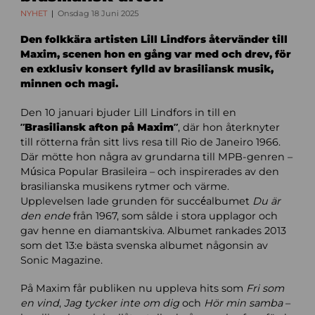
NYHET
Onsdag 18 Juni 2025
Den folkkära artisten Lill Lindfors återvänder till
Maxim, scenen hon en gång var med och drev, för
en exklusiv konsert fylld av brasiliansk musik,
minnen och magi.
Den 10 januari bjuder Lill Lindfors in till en
”Brasiliansk afton på Maxim”
, där hon återknyter
till rötterna från sitt livs resa till Rio de Janeiro 1966.
Där mötte hon några av grundarna till MPB-genren –
Música Popular Brasileira – och inspirerades av den
brasilianska musikens rytmer och värme.
Upplevelsen lade grunden för succéalbumet
Du är
den ende
från 1967, som sålde i stora upplagor och
gav henne en diamantskiva. Albumet rankades 2013
som det 13:e bästa svenska albumet någonsin av
Sonic Magazine.
På Maxim får publiken nu uppleva hits som
Fri som
en vind
,
Jag tycker inte om dig
och
Hör min samba
–