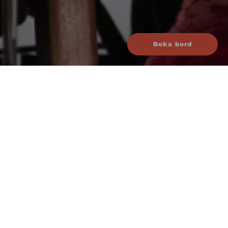
Boka bord
Datum
20 nov 2025
Tid
Kl 19:00 (dörrar kl 17:00)
Längd
2 timmar