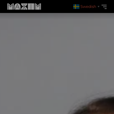
Swedish
▼