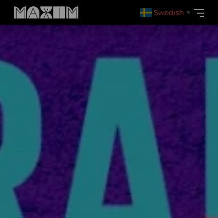
Swedish
▼