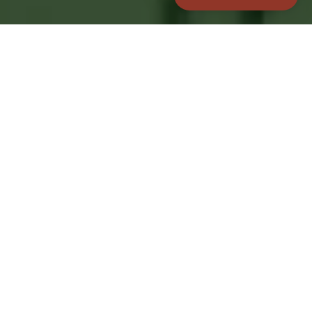
Datum
24 maj 2025
Tid
Kl 19:00 (dörrar kl 17:00)
Pris
Parkett 400 kr
Balkong 600 kr
(+ serviceavgift)