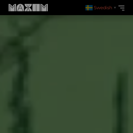
Swedish
▼