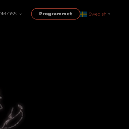
OM OSS
Programmet
Swedish
▼