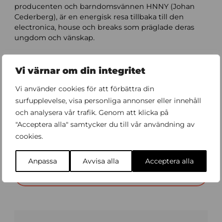
producenten och barndomsvännen HNNY (Johan
Cederberg), är en energisk resa tillbaka till den
electronica, house och breaks som präglade deras
ungdom och vänskap.
Med sin unika blandning av starka texter och
kraftfulla beats bjuder hon in till en liveupplevelse
Vi värnar om din integritet
under höstens stundande turné som kommer att bli
lika oförutsägbar som minnesvärd.
Vi använder cookies för att förbättra din
surfupplevelse, visa personliga annonser eller innehåll
Läs mer på Luger.se
och analysera vår trafik. Genom att klicka på
"Acceptera alla" samtycker du till vår användning av
cookies.
Boka biljetter
Anpassa
Avvisa alla
Acceptera alla
Förköp meny