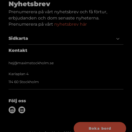
Nyhetsbrev
Prenumerera på vårt nyhetsbrev och få förtur,
erbjudanden och dom senaste nyheterna.
Prenumerera på vårt
nyhetsbrev här
Sidkarta
Kontakt
hej@maximstockholm.se
Karlaplan 4
114 60 Stockholm
Följ oss
i
l
n
i
s
n
Boka bord
t
k