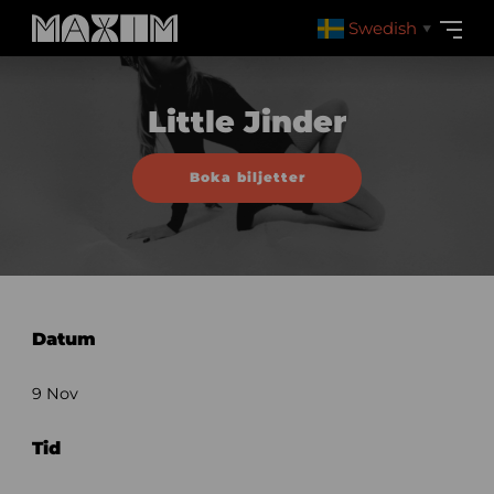
Swedish
▼
Little Jinder
Boka biljetter
Datum
9 Nov
Tid