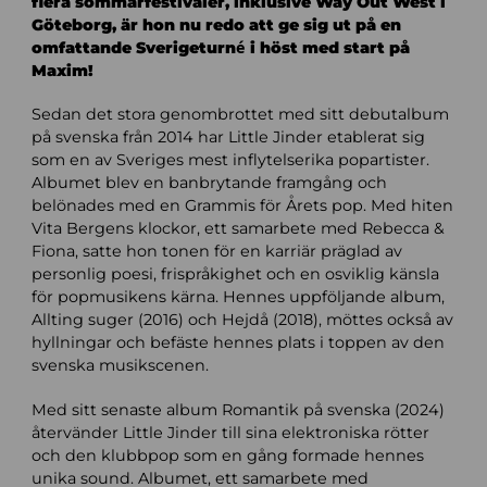
flera sommarfestivaler, inklusive Way Out West i
Göteborg, är hon nu redo att ge sig ut på en
omfattande Sverigeturné i höst med start på
Maxim!
Sedan det stora genombrottet med sitt debutalbum
på svenska från 2014 har Little Jinder etablerat sig
som en av Sveriges mest inflytelserika popartister.
Albumet blev en banbrytande framgång och
belönades med en Grammis för Årets pop. Med hiten
Vita Bergens klockor, ett samarbete med Rebecca &
Fiona, satte hon tonen för en karriär präglad av
personlig poesi, frispråkighet och en osviklig känsla
för popmusikens kärna. Hennes uppföljande album,
Allting suger (2016) och Hejdå (2018), möttes också av
hyllningar och befäste hennes plats i toppen av den
svenska musikscenen.
Med sitt senaste album Romantik på svenska (2024)
återvänder Little Jinder till sina elektroniska rötter
och den klubbpop som en gång formade hennes
unika sound. Albumet, ett samarbete med