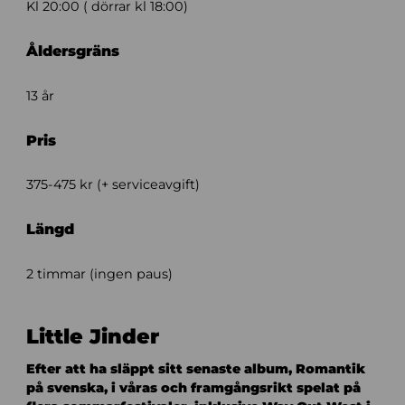
Kl 20:00 ( dörrar kl 18:00)
Åldersgräns
13 år
Pris
375-475 kr (+ serviceavgift)
Längd
2 timmar (ingen paus)
Little Jinder
Efter att ha släppt sitt senaste album, Romantik
på svenska, i våras och framgångsrikt spelat på