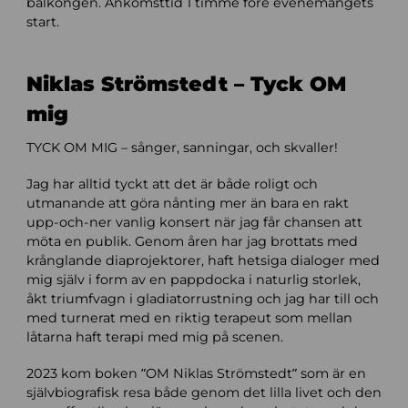
balkongen. Ankomsttid 1 timme före evenemangets
start.
Niklas Strömstedt – Tyck OM
mig
TYCK OM MIG – sånger, sanningar, och skvaller!
Jag har alltid tyckt att det är både roligt och
utmanande att göra nånting mer än bara en rakt
upp-och-ner vanlig konsert när jag får chansen att
möta en publik. Genom åren har jag brottats med
krånglande diaprojektorer, haft hetsiga dialoger med
mig själv i form av en pappdocka i naturlig storlek,
åkt triumfvagn i gladiatorrustning och jag har till och
med turnerat med en riktig terapeut som mellan
låtarna haft terapi med mig på scenen.
2023 kom boken ”OM Niklas Strömstedt” som är en
självbiografisk resa både genom det lilla livet och den