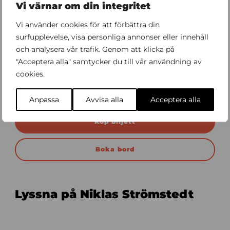
Vi värnar om din integritet
Sara Niklasson – gitarr, fiol, mandolin, bas och sång
Emanuel Norrby – klaviatur, gitarr, trummor och sång
Vi använder cookies för att förbättra din
surfupplevelse, visa personliga annonser eller innehåll
Välkomna till mer än bara en konsert!
och analysera vår trafik. Genom att klicka på
Längd ca 100 min.
"Acceptera alla" samtycker du till vår användning av
Åldersgräns 7 år med målsman.
cookies.
Presenteras av Krall Entertainment
Anpassa
Avvisa alla
Acceptera alla
Köp biljett
Boka bord
Lyssna på Niklas Strömstedt