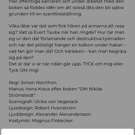
mer offentliga karriären och under arbetet med den
boken så föddes idén om att också låta den bli själva
grunden till en scenföreställning.
Vilka låtar var det som fick håren på armarna att resa
sig? Vad sa Evert Taube när han ringde? Hur tar man
sig ur den där förlamande och destruktiva tystnaden
och när det plötsligt hänger en kalkon under hakan –
vad fan gör man då? Och kärleken – kan man begripa
sig på den?
Det är där vi är när ridån går upp. TYCK om mig eller
Tyck OM mig!
Regi: Simon Norrthon
Manus: Irena Kraus efter boken ”OM Niklas
Strömstedt”
Scenografi: Ulrika von Vegesack
Ljusdesign: Robert Hvenström
Ljuddesign: Alexander Alexandersson
Kostymör: Magnus Flobecker
Medverkande musiker: