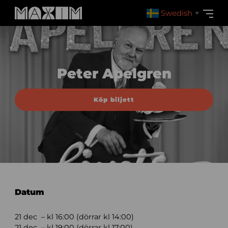
Swedish
▼
Peter Apelgren
Köp biljett
Datum
21 dec – kl 16:00 (dörrar kl 14:00)
21 dec – kl 19:00 (dörrar kl 17:00)