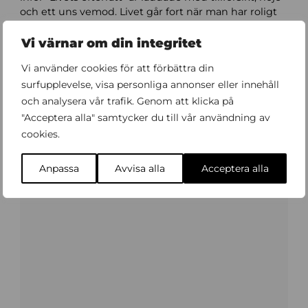
och ett uns vemod. Livet går fort när man har roligt
har någon sagt. I mitt fall kan ingenting vara mer
sant, säger Peter.
Vi värnar om din integritet
Vi använder cookies för att förbättra din
surfupplevelse, visa personliga annonser eller innehåll
Köp biljett
och analysera vår trafik. Genom att klicka på
"Acceptera alla" samtycker du till vår användning av
cookies.
Förköp meny
Anpassa
Avvisa alla
Acceptera alla