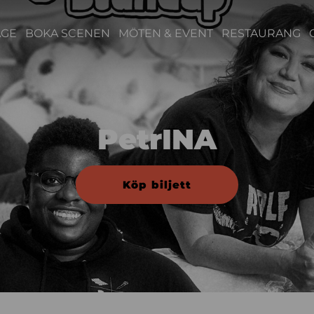
ÄGE
BOKA SCENEN
MÖTEN & EVENT
RESTAURANG
PetrINA
Köp biljett