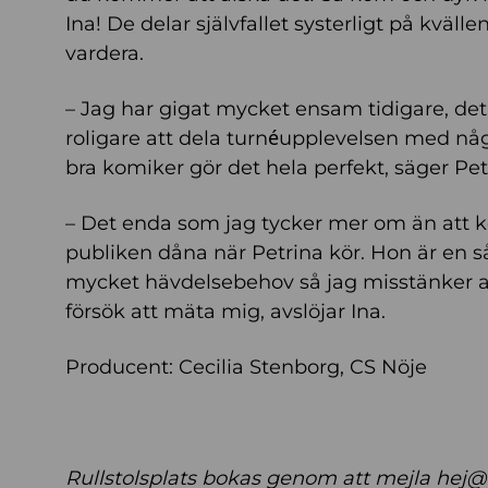
Ina! De delar självfallet systerligt på kväl
vardera.
– Jag har gigat mycket ensam tidigare, de
roligare att dela turnéupplevelsen med någ
bra komiker gör det hela perfekt, säger Pet
– Det enda som jag tycker mer om än att kö
publiken dåna när Petrina kör. Hon är en s
mycket hävdelsebehov så jag misstänker at
försök att mäta mig, avslöjar Ina.
Producent: Cecilia Stenborg, CS Nöje
Rullstolsplats bokas genom att mejla he