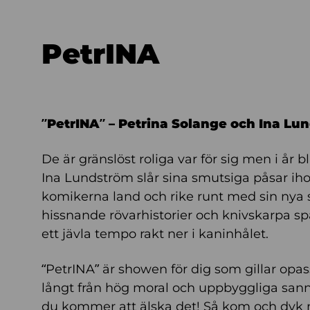
PetrINA
”PetrINA” – Petrina Solange och Ina Lu
De är gränslöst roliga var för sig men i år 
Ina Lundström slår sina smutsiga påsar ih
komikerna land och rike runt med sin nya 
hissnande rövarhistorier och knivskarpa s
ett jävla tempo rakt ner i kaninhålet.
“PetrINA” är showen för dig som gillar opa
långt från hög moral och uppbyggliga san
du kommer att älska det! Så kom och dyk 