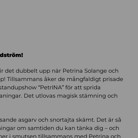
ndström!
blir det dubbelt upp när Petrina Solange och
op! Tillsammans åker de mångfaldigt prisade
standupshow “PetrINA” för att sprida
paningar. Det utlovas magisk stämning och
ssande asgarv och snortajta skämt. Det är så
ningar om samtiden du kan tänka dig – och
ner i smutsen tillsammans med Petrina och