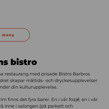
a meny
s bistro
 restaurang med prisade Bistro Barbros
odret skapar måltids- och dryckesupplevelser
nder din kulturupplevelse.
m finns det fyra barer. En i vår foajé, en i vår
vå inne i salongen (på parkett och