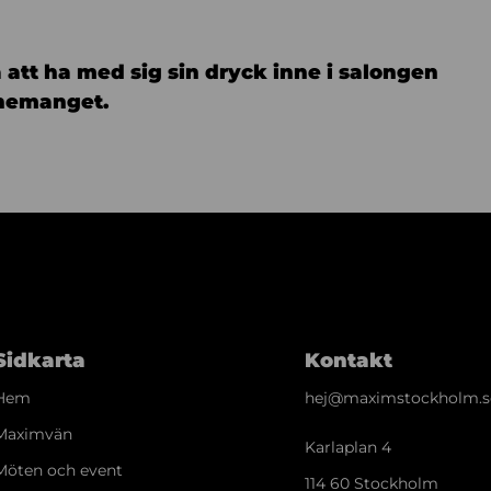
 att ha med sig sin dryck inne i salongen
nemanget.
Sidkarta
Kontakt
Hem
hej@maximstockholm.s
Maximvän
Karlaplan 4
Möten och event
114 60 Stockholm