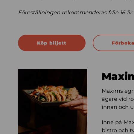
Föreställningen rekommenderas från 16 år.
Köp biljett
Förbok
Maxim
Maxims egna
ägare vid r
innan och u
Inne på Maxi
bistro och t