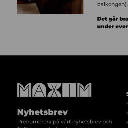
balkongen).
Det går bra
under eve
Nyhetsbrev
Prenumerera på vårt nyhetsbrev och