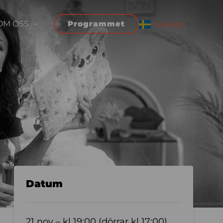
OM OSS
Programmet
Swedish
▼
Datum
21 nov – kl 19:00 (dörrar kl 17:00)