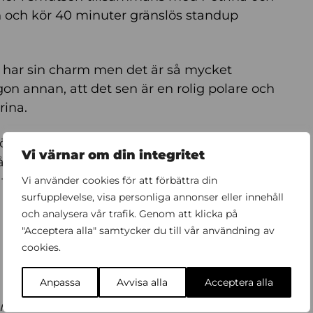
len och kör 40 minuter gränslös standup
t har sin charm men det är så mycket
on annan, att det sen är en rolig polare och
rina.
ra standup är att stå i kulisserna och höra
Vi värnar om din integritet
ån jävla rockstjärna! Och jag har ganska
t jag kommer vara bättre än någonsin i ett
Vi använder cookies för att förbättra din
surfupplevelse, visa personliga annonser eller innehåll
och analysera vår trafik. Genom att klicka på
"Acceptera alla" samtycker du till vår användning av
cookies.
Anpassa
Avvisa alla
Acceptera alla
j@maximstockholm.se.