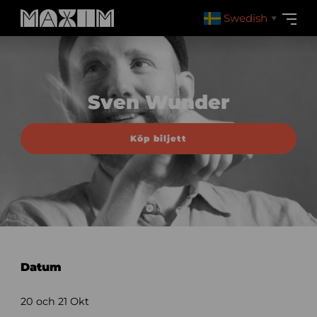
Swedish
▼
Sven Wunder
Köp biljett
Datum
20 och 21 Okt