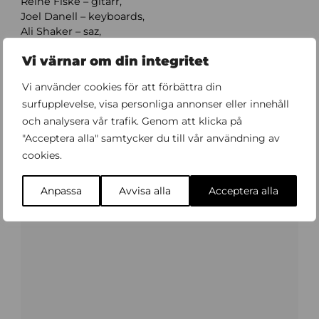
Reine Fiske – gitarr,
Joel Danell – keyboards,
Ali Shaker – saz,
Feras Charestan – Qanun
Vi värnar om din integritet
Läs mer om festivalen på
stockholmjazz.se
Vi använder cookies för att förbättra din
surfupplevelse, visa personliga annonser eller innehåll
och analysera vår trafik. Genom att klicka på
Köp biljett
"Acceptera alla" samtycker du till vår användning av
cookies.
Förboka meny
Anpassa
Avvisa alla
Acceptera alla