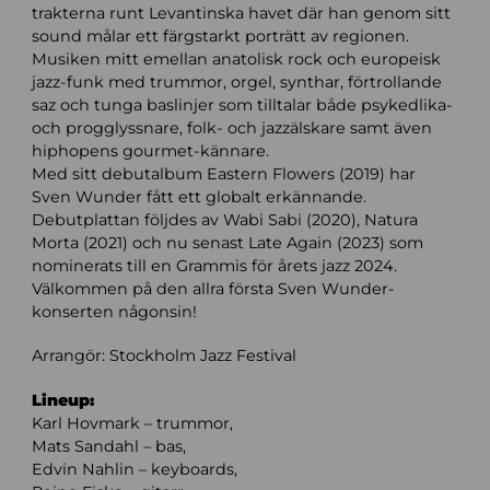
trakterna runt Levantinska havet där han genom sitt
sound målar ett färgstarkt porträtt av regionen.
Musiken mitt emellan anatolisk rock och europeisk
jazz-funk med trummor, orgel, synthar, förtrollande
saz och tunga baslinjer som tilltalar både psykedlika-
och progglyssnare, folk- och jazzälskare samt även
hiphopens gourmet-kännare.
Med sitt debutalbum Eastern Flowers (2019) har
Sven Wunder fått ett globalt erkännande.
Debutplattan följdes av Wabi Sabi (2020), Natura
Morta (2021) och nu senast Late Again (2023) som
nominerats till en Grammis för årets jazz 2024.
Välkommen på den allra första Sven Wunder-
konserten någonsin!
Arrangör: Stockholm Jazz Festival
Lineup:
Karl Hovmark – trummor,
Mats Sandahl – bas,
Edvin Nahlin – keyboards,