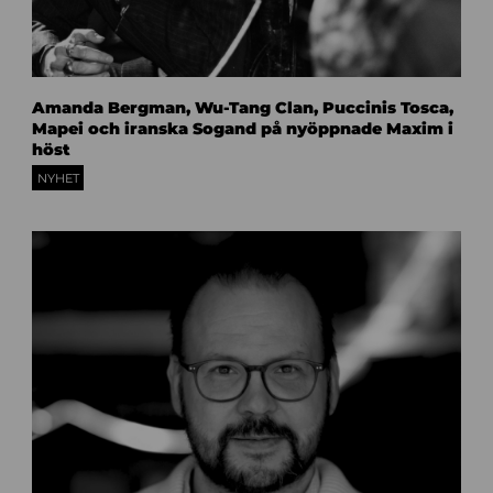
A
Amanda Bergman, Wu-Tang Clan, Puccinis Tosca,
m
Mapei och iranska Sogand på nyöppnade Maxim i
a
höst
n
d
NYHET
a
b
e
r
g
m
a
n
M
a
x
i
m