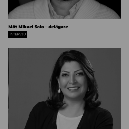
2
Möt Mikael Salo – delägare
8
INTERVJU