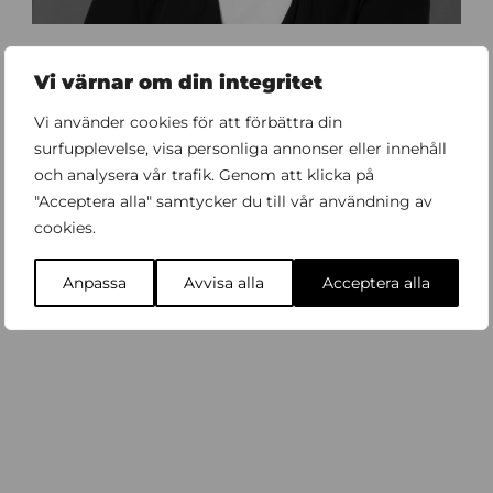
3
Möt Shori Zand – styrelseordförande
1
Vi värnar om din integritet
INTERVJU
Vi använder cookies för att förbättra din
surfupplevelse, visa personliga annonser eller innehåll
och analysera vår trafik. Genom att klicka på
"Acceptera alla" samtycker du till vår användning av
cookies.
Anpassa
Avvisa alla
Acceptera alla
3