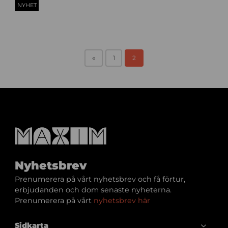
f
NYHET
-
i
m
g
-
«
1
2
m
a
x
i
m
-
1
Nyhetsbrev
Prenumerera på vårt nyhetsbrev och få förtur,
erbjudanden och dom senaste nyheterna.
Prenumerera på vårt
nyhetsbrev här
Sidkarta